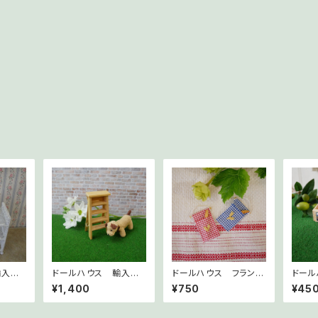
輸入ミ
ドールハウス 輸入ミ
ドールハウス フランス
ドール
ット
ニチュア 木製ハシ
のミニチュア バゲット
ニチュ
¥1,400
¥750
¥45
ゴ L
とバゲット袋
ス04