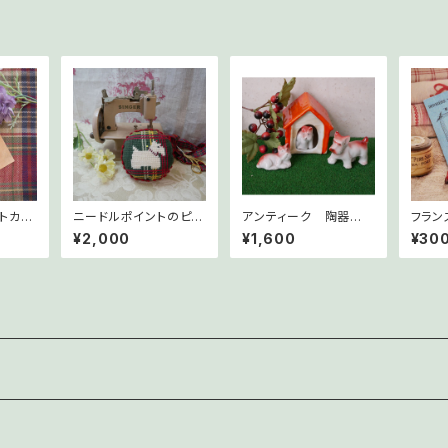
トカー
ニードルポイントのピン
アンティーク 陶器の
フラン
ogシリ
クッション テリアM
ハウスと3匹の犬
ン 8
¥2,000
¥1,600
¥30