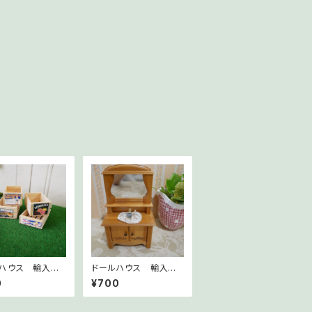
ハウス 輸入ミ
ドールハウス 輸入ミ
ア ウッドボック
ニチュア 香水瓶 スト
0
¥700
ライプ