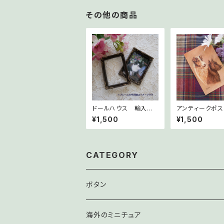
その他の商品
ドールハウス 輸入ミ
アンティークポス
ニチュア ヴィクトリア
ド イギリス d
¥1,500
¥1,500
調のピクチャーフレー
ーズC
ム 001
CATEGORY
ボタン
海外のミニチュア