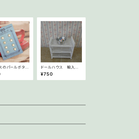
スのパールボタ
ドールハウス 輸入ミ
mm 8個セット
ニチュア 洗濯セット
0
¥750